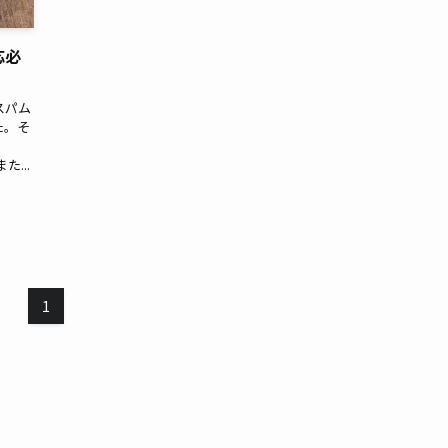
応必
のスパム
た。そ
...
1