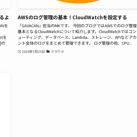
みるよ
AWSのログ管理の基本！CloudWatchを設定する
DNを
「SAVACAN」担当のMKです。 今回のブログではAWSでのログ管
基本となるCloudWatchについて紹介します。CloudWatchではコ
ntを
ューティング、データベース、Lambda、ストレージ、APIなどア
]の
ント全体のログをまとめて管理できます。 ログ管理の他、CPU...
2024年7月23日
クラウド